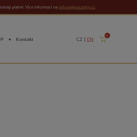
stávají platné. Více informací na
eshop@meziviny.cz
.
0
Košík
OP
Kontakt
CZ |
EN