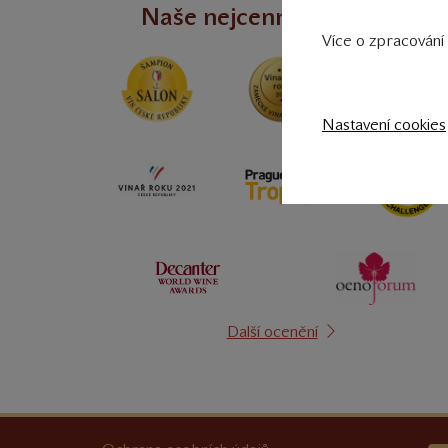
Naše nejcennější úspěchy
Více o zpracování 
Nastavení cookies
Další ocenění