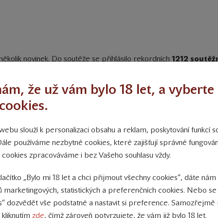
 několik novinek. Do soutěže se přihlásilo rekordních
1212 soutěž
vým počinem bylo například založení soutěžní kategorie extrasuchý
e Znojmě a bylo zakončeno degustací 600 nejlepších vín současn
ám, že už vám bylo 18 let, a vyberte 
outěže odnáší
6 medailových pozic
. Téměř všechny obsadil roční
cookies.
k vlašský
a s
tříbro pro Muškát moravský a Chardonnay
. Na
 taktéž
„rýňák“
ze speciální řady
Terroir Moravia
, tentokrát v r
ebu slouží k personalizaci obsahu a reklam, poskytování funkcí so
é rosé
, opět z velmi dobré sklizně ročníku 2015.
Dále používáme nezbytné cookies, které zajišťují správné fungov
 cookies zpracováváme i bez Vašeho souhlasu vždy.
tlačítko „Bylo mi 18 let a chci přijmout všechny cookies“, dáte nám
 marketingových, statistických a preferenčních cookies. Nebo se
s“ dozvědět vše podstatné a nastavit si preference. Samozřejmě 
 kliknutím
zde
, čímž zároveň potvrzujete, že vám již bylo 18 let.