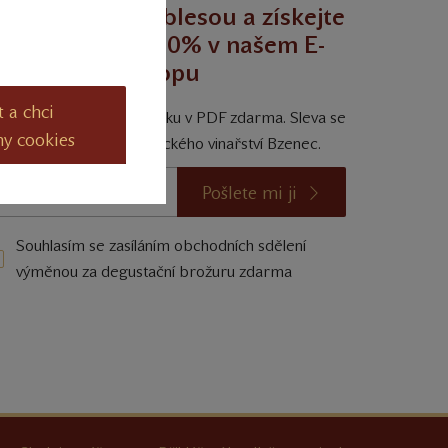
egustujte s noblesou a získejte
trvalou slevu 10% v našem E-
shopu
t a chci
ískejte degustační příručku v PDF zdarma. Sleva se
ny cookies
vztahuje na vína Zámeckého vinařství Bzenec.
Pošlete mi ji
Souhlasím se zasíláním obchodních sdělení
výměnou za degustační brožuru zdarma