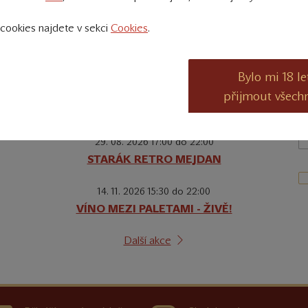
Kalendář akcí
D
cookies najdete v sekci
Cookies
.
08. 08. 2026 19:00 do 22:00
Palo Hoďa na Staráku
Bylo mi 18 le
Z
15. 08. 2026 14:00 do 21:00
přijmout všech
VÍNA ZE ZÁMKŮ
29. 08. 2026 17:00 do 22:00
STARÁK RETRO MEJDAN
14. 11. 2026 15:30 do 22:00
VÍNO MEZI PALETAMI - ŽIVĚ!
Další akce