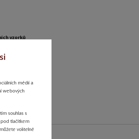
ních vzorků
ch vín. Slavnostní
ě se zahradní párty
si
k 2015. Do řady
stříbrnou příčku
očníku 2011.
ciálních médií a
ání webových
 tím souhlas s
 pod tlačítkem
můžete volitelné