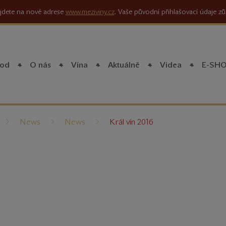
jdete na nové adrese
www.meziviny.cz
. Vaše původní přihlašovací údaje zů
od
O nás
Vína
Aktuálně
Videa
E-SH
íte
News
News
Král vín 2016