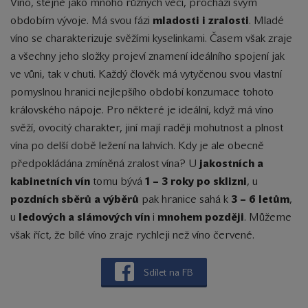
Víno, stejně jako mnoho různých věcí, prochází svým
obdobím vývoje. Má svou fázi
mladosti i zralosti
. Mladé
víno se charakterizuje svěžími kyselinkami. Časem však zraje
a všechny jeho složky projeví znamení ideálního spojení jak
ve vůni, tak v chuti. Každý člověk má vytyčenou svou vlastní
pomyslnou hranici nejlepšího období konzumace tohoto
královského nápoje. Pro některé je ideální, když má víno
svěží, ovocitý charakter, jiní mají raději mohutnost a plnost
vína po delší době ležení na lahvích. Kdy je ale obecně
předpokládána zmíněná zralost vína? U
jakostních a
kabinetních vín
tomu bývá
1 – 3 roky po sklizni
, u
pozdních sběrů a výběrů
pak hranice sahá k
3 – 6 letům
,
u
ledových a slámových vín
i
mnohem později
. Můžeme
však říct, že bílé víno zraje rychleji než víno červené.
Sdílet na FB