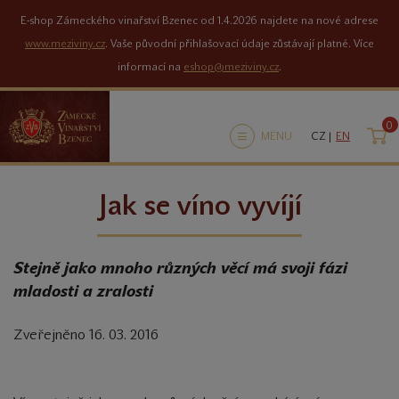
E-shop Zámeckého vinařství Bzenec od 1.4.2026 najdete na nové adrese
www.meziviny.cz
. Vaše původní přihlašovací údaje zůstávají platné. Více
informací na
eshop@meziviny.cz
.
0
K
MENU
CZ |
EN
Jak se víno vyvíjí
Stejně jako mnoho různých věcí má svoji fázi
mladosti a zralosti
Zveřejněno 16. 03. 2016