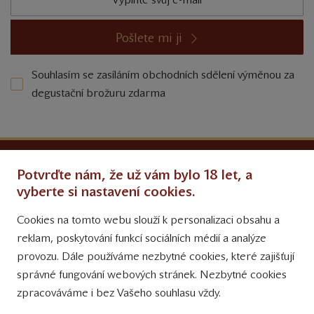
Pošlete mi ji
Souhlasím se zasíláním obchodních sdělení výměnou za
degustační brožuru zdarma
Ochrana osobních údajů
Potvrďte nám, že už vám bylo 18 let, a
Obchodní podmínky
vyberte si nastavení cookies.
Cookies na tomto webu slouží k personalizaci obsahu a
Přinášíme vám týdně
reklam, poskytování funkcí sociálních médií a analýze
tipy na Facebooku
provozu. Dále používáme nezbytné cookies, které zajišťují
Sledujte nás
správné fungování webových stránek. Nezbytné cookies
na Instagramu
zpracováváme i bez Vašeho souhlasu vždy.