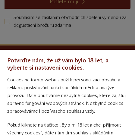
Pošlete mi ji
Souhlasím se zasíláním obchodních sdělení výměnou za
degustační brožuru zdarma
Ochrana osobních údajů
Potvrďte nám, že už vám bylo 18 let, a
Obchodní podmínky
vyberte si nastavení cookies.
Cookies na tomto webu slouží k personalizaci obsahu a
Přinášíme vám týdně
reklam, poskytování funkcí sociálních médií a analýze
tipy na Facebooku
provozu. Dále používáme nezbytné cookies, které zajišťují
Sledujte nás
správné fungování webových stránek. Nezbytné cookies
na Instagramu
zpracováváme i bez Vašeho souhlasu vždy.
Sledujte náš
Pokud kliknete na tlačítko „Bylo mi 18 let a chci přijmout
YouTube kanál
všechny cookies“, dáte nám tím souhlas s ukládáním