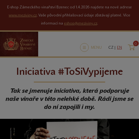
E-shop Zámeckého vinařství Bzenec od 1.4.2026 najdete na nové adrese
www.meziviny.cz
. Vaše původní přihlašovací údaje zůstávají platné. Více
informací na
eshop@meziviny.cz
.
0
K
MENU
CZ |
EN
Iniciativa #ToSiVypijeme
Tak se jmenuje iniciativa, která podporuje
naše vinaře v této nelehké době. Rádi jsme se
do ní zapojili i my.