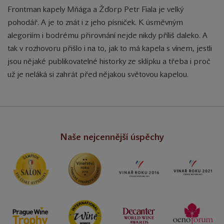
Frontman kapely Mňága a Žďorp Petr Fiala je velký
pohodář. A je to znát i z jeho písniček. K úsměvným
alegoriím i bodrému přirovnání nejde nikdy příliš daleko. A
tak v rozhovoru přišlo i na to, jak to má kapela s vínem, jestli
jsou nějaké publikovatelné historky ze sklípku a třeba i proč
už je neláká si zahrát před nějakou světovou kapelou.
Naše nejcennější úspěchy