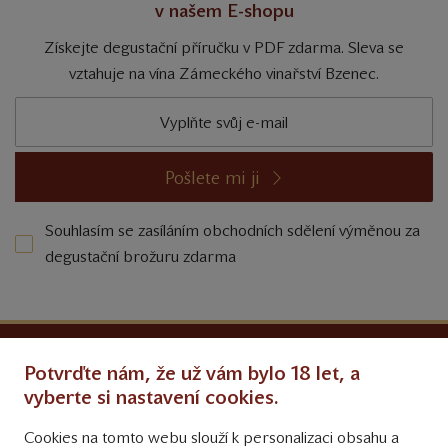
v našem E-shopu
Získejte degustační příručku v PDF zdarma. Sleva se
vztahuje na vína Zámeckého vinařství Bzenec.
Pošlete mi ji
Souhlasím se zasíláním obchodních sdělení výměnou za
degustační brožuru zdarma
Ochrana osobních údajů
Potvrďte nám, že už vám bylo 18 let, a
Obchodní podmínky
vyberte si nastavení cookies.
Cookies na tomto webu slouží k personalizaci obsahu a
Přinášíme vám týdně