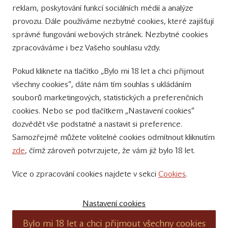
reklam, poskytování funkcí sociálních médií a analýze
tipy na Facebooku
provozu. Dále používáme nezbytné cookies, které zajišťují
Sledujte nás
správné fungování webových stránek. Nezbytné cookies
na Instagramu
zpracováváme i bez Vašeho souhlasu vždy.
Sledujte náš
Pokud kliknete na tlačítko „Bylo mi 18 let a chci přijmout
YouTube kanál
všechny cookies“, dáte nám tím souhlas s ukládáním
souborů marketingových, statistických a preferenčních
Přihlášení k odběru novinek
cookies. Nebo se pod tlačítkem „Nastavení cookies“
dozvědět vše podstatné a nastavit si preference.
Samozřejmě můžete volitelné cookies odmítnout kliknutím
zde
, čímž zároveň potvrzujete, že vám již bylo 18 let.
Více o zpracování cookies najdete v sekci
Cookies
.
© 2011 – 2019 - Zámecké vinařství Bzenec s.r.o.
Vytvořili:
SuperKodéři
Nastavení cookies
Podle zákona o evidenci tržeb je prodávající povinen vystavit kupujícímu
Bylo mi 18 let a chci přijmout všechny cookies
účtenku. Zároveň je povinen zaevidovat přijatou tržbu u správce daně on-