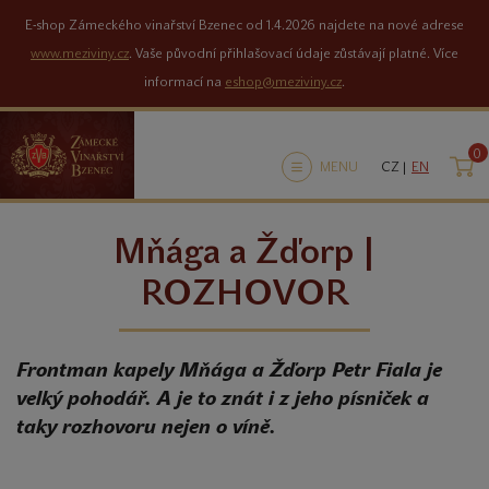
E-shop Zámeckého vinařství Bzenec od 1.4.2026 najdete na nové adrese
www.meziviny.cz
. Vaše původní přihlašovací údaje zůstávají platné. Více
informací na
eshop@meziviny.cz
.
0
K
MENU
CZ |
EN
Mňága a Žďorp |
ROZHOVOR
Frontman kapely Mňága a Žďorp Petr Fiala je
velký pohodář. A je to znát i z jeho písniček a
taky rozhovoru nejen o víně.