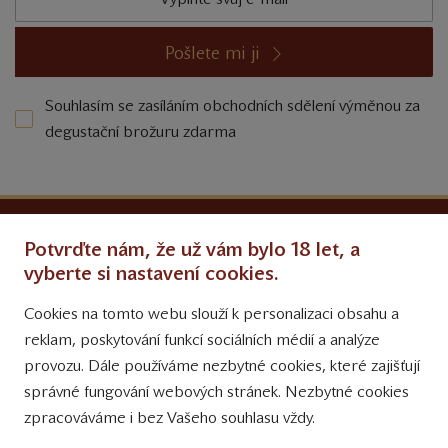
Pošlete mi ji
Souhlasím se zasíláním obchodních sdělení výměnou za
degustační brožuru zdarma
Ochrana osobních údajů
Potvrďte nám, že už vám bylo 18 let, a
Obchodní podmínky
vyberte si nastavení cookies.
Cookies na tomto webu slouží k personalizaci obsahu a
Přinášíme vám týdně
reklam, poskytování funkcí sociálních médií a analýze
tipy na Facebooku
provozu. Dále používáme nezbytné cookies, které zajišťují
Sledujte nás
správné fungování webových stránek. Nezbytné cookies
na Instagramu
zpracováváme i bez Vašeho souhlasu vždy.