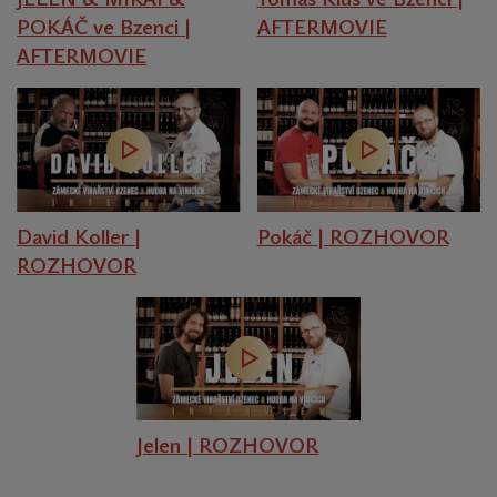
POKÁČ ve Bzenci |
AFTERMOVIE
AFTERMOVIE
David Koller |
Pokáč | ROZHOVOR
ROZHOVOR
Jelen | ROZHOVOR