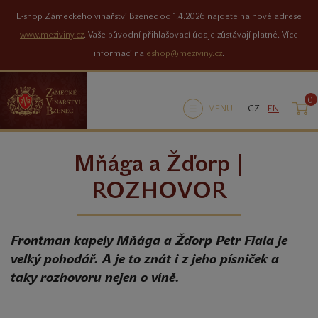
E-shop Zámeckého vinařství Bzenec od 1.4.2026 najdete na nové adrese
www.meziviny.cz
. Vaše původní přihlašovací údaje zůstávají platné. Více
informací na
eshop@meziviny.cz
.
0
K
MENU
CZ |
EN
Mňága a Žďorp |
ROZHOVOR
Frontman kapely Mňága a Žďorp Petr Fiala je
velký pohodář. A je to znát i z jeho písniček a
taky rozhovoru nejen o víně.