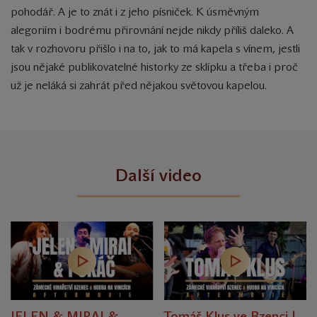
pohodář. A je to znát i z jeho písniček. K úsměvným
alegoriím i bodrému přirovnání nejde nikdy příliš daleko. A
tak v rozhovoru přišlo i na to, jak to má kapela s vínem, jestli
jsou nějaké publikovatelné historky ze sklípku a třeba i proč
už je neláká si zahrát před nějakou světovou kapelou.
Další video
JELEN & MIRAI &
Tomáš Klus ve Bzenci |