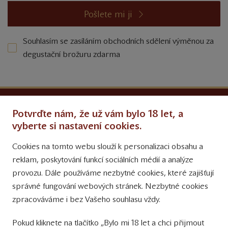
Pošlete mi ji
Souhlasím se zasíláním obchodních sdělení výměnou za
degustační brožuru zdarma
Ochrana osobních údajů
Potvrďte nám, že už vám bylo 18 let, a
Obchodní podmínky
vyberte si nastavení cookies.
Cookies na tomto webu slouží k personalizaci obsahu a
Přinášíme vám týdně
reklam, poskytování funkcí sociálních médií a analýze
tipy na Facebooku
provozu. Dále používáme nezbytné cookies, které zajišťují
Sledujte nás
správné fungování webových stránek. Nezbytné cookies
na Instagramu
zpracováváme i bez Vašeho souhlasu vždy.
Sledujte náš
Pokud kliknete na tlačítko „Bylo mi 18 let a chci přijmout