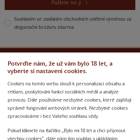
Pošlete mi ji
Souhlasím se zasíláním obchodních sdělení výměnou za
degustační brožuru zdarma
Ochrana osobních údajů
Potvrďte nám, že už vám bylo 18 let, a
Obchodní podmínky
vyberte si nastavení cookies.
Cookies na tomto webu slouží k personalizaci obsahu a
Přinášíme vám týdně
reklam, poskytování funkcí sociálních médií a analýze
tipy na Facebooku
provozu. Dále používáme nezbytné cookies, které zajišťují
Sledujte nás
správné fungování webových stránek. Nezbytné cookies
na Instagramu
zpracováváme i bez Vašeho souhlasu vždy.
Sledujte náš
Pokud kliknete na tlačítko „Bylo mi 18 let a chci přijmout
YouTube kanál
všechny cookies“, dáte nám tím souhlas s ukládáním