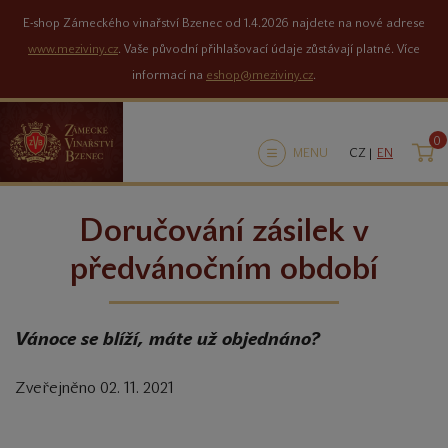
E-shop Zámeckého vinařství Bzenec od 1.4.2026 najdete na nové adrese
www.meziviny.cz
. Vaše původní přihlašovací údaje zůstávají platné. Více
informací na
eshop@meziviny.cz
.
0
K
MENU
CZ |
EN
Doručování zásilek v
předvánočním období
Vánoce se blíží, máte už objednáno?
Zveřejněno 02. 11. 2021