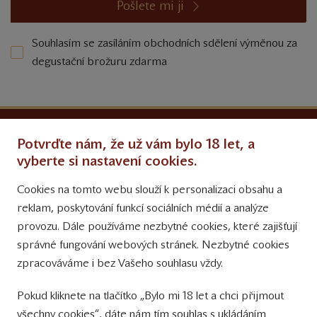
Pošlete mi ji
Souhlasím se zasíláním obchodních sdělení výměnou za
degustační brožuru zdarma
Ochrana osobních údajů
Potvrďte nám, že už vám bylo 18 let, a
Obchodní podmínky
vyberte si nastavení cookies.
Cookies na tomto webu slouží k personalizaci obsahu a
Přinášíme vám týdně
reklam, poskytování funkcí sociálních médií a analýze
tipy na Facebooku
provozu. Dále používáme nezbytné cookies, které zajišťují
Sledujte nás
správné fungování webových stránek. Nezbytné cookies
na Instagramu
zpracováváme i bez Vašeho souhlasu vždy.
Sledujte náš
Pokud kliknete na tlačítko „Bylo mi 18 let a chci přijmout
YouTube kanál
všechny cookies“, dáte nám tím souhlas s ukládáním