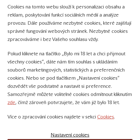
Cookies na tomto webu slouží k personalizaci obsahu a
Přinášíme vám týdně
reklam, poskytování funkcí sociálních médií a analýze
tipy na Facebooku
provozu. Dále používáme nezbytné cookies, které zajišťují
Sledujte nás
správné fungování webových stránek. Nezbytné cookies
na Instagramu
zpracováváme i bez Vašeho souhlasu vždy.
Sledujte náš
Pokud kliknete na tlačítko „Bylo mi 18 let a chci přijmout
YouTube kanál
všechny cookies“, dáte nám tím souhlas s ukládáním
souborů marketingových, statistických a preferenčních
Přihlášení k odběru novinek
cookies. Nebo se pod tlačítkem „Nastavení cookies“
dozvědět vše podstatné a nastavit si preference.
Samozřejmě můžete volitelné cookies odmítnout kliknutím
zde
, čímž zároveň potvrzujete, že vám již bylo 18 let.
Více o zpracování cookies najdete v sekci
Cookies
.
© 2011 – 2019 - Zámecké vinařství Bzenec s.r.o.
Vytvořili:
SuperKodéři
Nastavení cookies