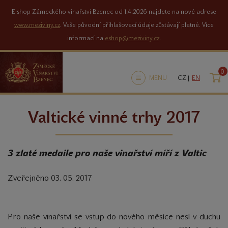
E-shop Zámeckého vinařství Bzenec od 1.4.2026 najdete na nové adrese
www.meziviny.cz
. Vaše původní přihlašovací údaje zůstávají platné. Více
informací na
eshop@meziviny.cz
.
0
K
MENU
CZ |
EN
Valtické vinné trhy 2017
3 zlaté medaile pro naše vinařství míří z Valtic
Zveřejněno 03. 05. 2017
Pro naše vinařství se vstup do nového měsíce nesl v duchu