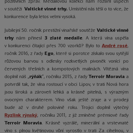
pozitivních zpráv. Medailovou kolekci nám rozšířil úspěch
v soutěži
Valtické vinné trhy.
Umístění nás těší o to více, že
konkurence byla letos velmi vysoká.
Jubilejní 50. ročník prestižní vinařské soutěže
Valtické vinné
trhy
nám přinesl
3 zlaté medaile
. A která vína uspěla
v konkurenci čítající přes 700 vzorků? Bylo to
André rosé
,
ročník 2016, z řady
Ego
, které si porotce získalo svou sytější
růžovou barvou s odlesky rozkvetlých pivoněk vonící po
červených třešních a kompotových malinách. Vítězná vína
doplnil náš „
rýňák
“, ročníku 2015, z řady
Terroir Moravia
a
potvrdil tak, že vína rostoucí v obci Lipov, v trati Nová hora
jsou široká a zároveň lehká a krásně pitelná, s výrazným
ovocným charakterem. Víno však ještě zraje a v prodeji
bude až v druhé polovině roku. Trojici doplnil výtečný
Ryzlink rýnský
, ročníku 2011, z již zmíněné prémiové řady
Terroir Moravia
. Krásně vyzrálé, minerální a vrstevnaté
víno s plnou květinovou vůní vyrostlo v trati Za cihelnou, v