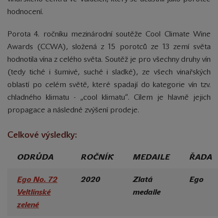
hodnocení.
Porota 4. ročníku mezinárodní soutěže Cool Climate Wine
Awards (CCWA), složená z 15 porotců ze 13 zemí světa
hodnotila vína z celého světa. Soutěž je pro všechny druhy vín
(tedy tiché i šumivé, suché i sladké), ze všech vinařských
oblastí po celém světě, které spadají do kategorie vín tzv.
chladného klimatu - „cool klimatu“. Cílem je hlavně jejich
propagace a následné zvýšení prodeje.
Celkové výsledky:
ODRŮDA
ROČNÍK
MEDAILE
ŘADA
Ego No. 72
2020
Zlatá
Ego
Veltlínské
medaile
zelené