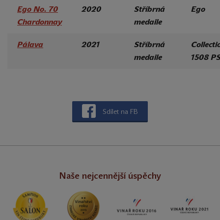
Ego No. 70
2020
Stříbrná
Ego
Chardonnay
medaile
Pálava
2021
Stříbrná
Collecti
medaile
1508 P
Sdílet na FB
Naše nejcennější úspěchy