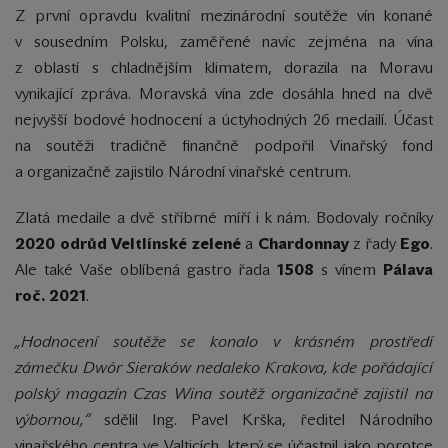
Z první opravdu kvalitní mezinárodní soutěže vín konané
v sousedním Polsku, zaměřené navíc zejména na vína
z oblastí s chladnějším klimatem, dorazila na Moravu
vynikající zpráva. Moravská vína zde dosáhla hned na dvě
nejvyšší bodové hodnocení a úctyhodných 26 medailí. Účast
na soutěži tradičně finančně podpořil Vinařský fond
a organizačně zajistilo Národní vinařské centrum.
Zlatá medaile a dvě stříbrné míří i k nám. Bodovaly ročníky
2020 odrůd
Veltlínské zelené
a
Chardonnay
z řady
Ego
.
Ale také Vaše oblíbená gastro řada
1508
s vínem
Pálava
roč. 2021
.
„Hodnocení soutěže se konalo v krásném prostředí
zámečku Dwór Sieraków nedaleko Krakova, kde pořádající
polský magazín Czas Wina soutěž organizačně zajistil na
výbornou,“
sdělil Ing. Pavel Krška, ředitel Národního
vinařského centra ve Valticích, který se účastnil jako porotce