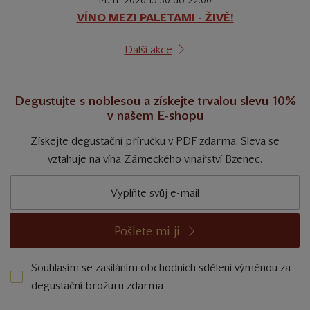
14. 11. 2026 15:30 do 22:00
VÍNO MEZI PALETAMI - ŽIVĚ!
Další akce
Degustujte s noblesou a získejte trvalou slevu 10%
v našem E-shopu
Získejte degustační příručku v PDF zdarma. Sleva se
vztahuje na vína Zámeckého vinařství Bzenec.
Pošlete mi ji
Souhlasím se zasíláním obchodních sdělení výměnou za
degustační brožuru zdarma