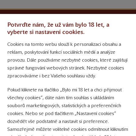
Ochrana osobních údajů
Potvrďte nám, že už vám bylo 18 let, a
Obchodní podmínky
vyberte si nastavení cookies.
Cookies na tomto webu slouží k personalizaci obsahu a
Přinášíme vám týdně
reklam, poskytování funkcí sociálních médií a analýze
tipy na Facebooku
provozu. Dále používáme nezbytné cookies, které zajišťují
Sledujte nás
správné fungování webových stránek. Nezbytné cookies
na Instagramu
zpracováváme i bez Vašeho souhlasu vždy.
Sledujte náš
Pokud kliknete na tlačítko „Bylo mi 18 let a chci přijmout
YouTube kanál
všechny cookies“, dáte nám tím souhlas s ukládáním
souborů marketingových, statistických a preferenčních
Přihlášení k odběru novinek
cookies. Nebo se pod tlačítkem „Nastavení cookies“
dozvědět vše podstatné a nastavit si preference.
Samozřejmě můžete volitelné cookies odmítnout kliknutím