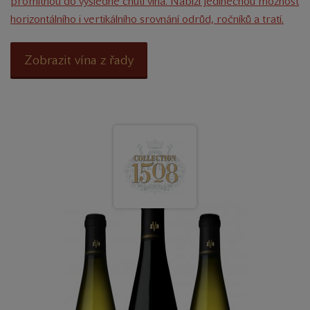
promítnou do výsledné chuti vína. Nabízí jedinečnou možnost
horizontálního i vertikálního srovnání odrůd, ročníků a tratí.
Zobrazit vína z řady