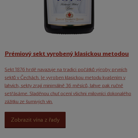
Prémiový sekt vyrobený klasickou metodou
Sekt 1876 hrdě navazuje na tradici počátků výroby prvních
sektů v Čechách. Je vyroben klasickou metodu kvašením v
lahvích, sekty zrají minimálně 36 měsíců, lahve pak ručně
setřásáme. Sladěnou chuť ocení všichni milovníci dokonalého
zážitku ze šumivých vín.
Zobrazit vína z řady