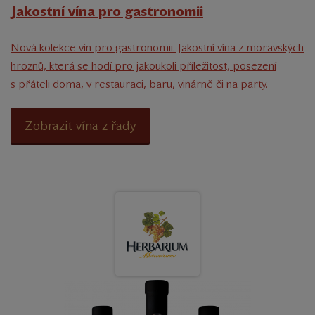
Jakostní vína pro gastronomii
Nová kolekce vín pro gastronomii. Jakostní vína z moravských
hroznů, která se hodí pro jakoukoli příležitost, posezení
s přáteli doma, v restauraci, baru, vinárně či na party.
Zobrazit vína z řady