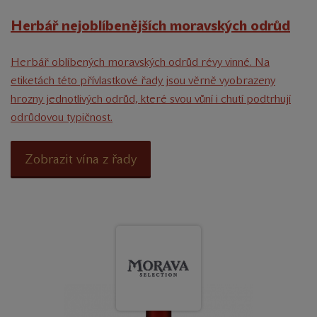
Herbář nejoblíbenějších moravských odrůd
Herbář oblíbených moravských odrůd révy vinné. Na
etiketách této přívlastkové řady jsou věrně vyobrazeny
hrozny jednotlivých odrůd, které svou vůní i chutí podtrhují
odrůdovou typičnost.
Zobrazit vína z řady