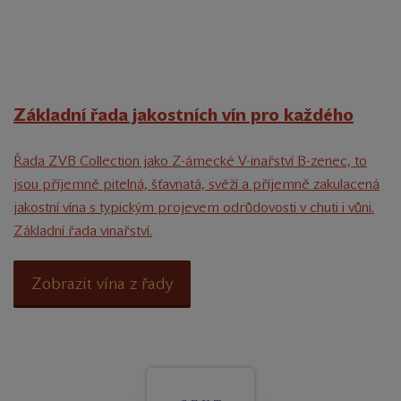
Základní řada jakostních vín pro každého
Řada ZVB Collection jako Z-ámecké V-inařství B-zenec, to
jsou příjemně pitelná, šťavnatá, svěží a příjemně zakulacená
jakostní vína s typickým projevem odrůdovosti v chuti i vůni.
Základní řada vinařství.
Zobrazit vína z řady