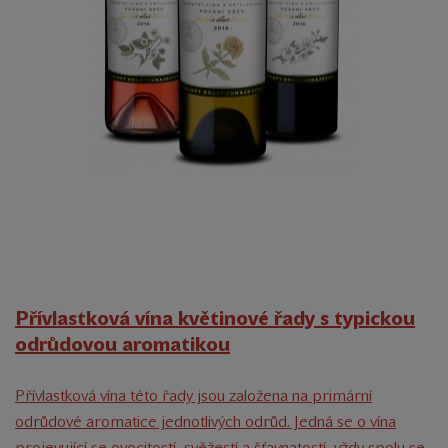
Přívlastková vína květinové řady s typickou
odrůdovou aromatikou
Přívlastková vína této řady jsou založena na primární
odrůdové aromatice jednotlivých odrůd. Jedná se o vína
projevující se ovocitostí, svěžestí a šťavnatostí, vždy spolu se