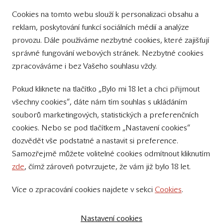
Cookies na tomto webu slouží k personalizaci obsahu a
Přinášíme vám týdně
reklam, poskytování funkcí sociálních médií a analýze
tipy na Facebooku
provozu. Dále používáme nezbytné cookies, které zajišťují
Sledujte nás
správné fungování webových stránek. Nezbytné cookies
na Instagramu
zpracováváme i bez Vašeho souhlasu vždy.
Sledujte náš
Pokud kliknete na tlačítko „Bylo mi 18 let a chci přijmout
YouTube kanál
všechny cookies“, dáte nám tím souhlas s ukládáním
souborů marketingových, statistických a preferenčních
Přihlášení k odběru novinek
cookies. Nebo se pod tlačítkem „Nastavení cookies“
dozvědět vše podstatné a nastavit si preference.
Samozřejmě můžete volitelné cookies odmítnout kliknutím
zde
, čímž zároveň potvrzujete, že vám již bylo 18 let.
Více o zpracování cookies najdete v sekci
Cookies
.
© 2011 – 2019 - Zámecké vinařství Bzenec s.r.o.
Vytvořili:
SuperKodéři
Nastavení cookies