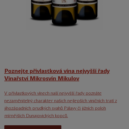
Poznejte přívlastková vína nejvyšší řady
Vinařství Mikrosvín Mikulov
V přívlastkových vínech naší nejvyšší řady poznáte
nezaměnitelný charakter našich nejlepších viničních tratí z
jihozápadních prudkých svahů Pálavy či jižních poloh
mírnějších Dunajovických kopců.