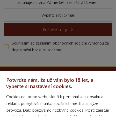
vztahuje na vína Zámeckého vinařství Bzenec.
Pošlete mi ji
Souhlasím se zasíláním obchodních sdělení výměnou za
degustační brožuru zdarma
Ochrana osobních údajů
Potvrďte nám, že už vám bylo 18 let, a
Obchodní podmínky
vyberte si nastavení cookies.
Cookies na tomto webu slouží k personalizaci obsahu a
Přinášíme vám týdně
reklam, poskytování funkcí sociálních médií a analýze
tipy na Facebooku
provozu. Dále používáme nezbytné cookies, které zajišťují