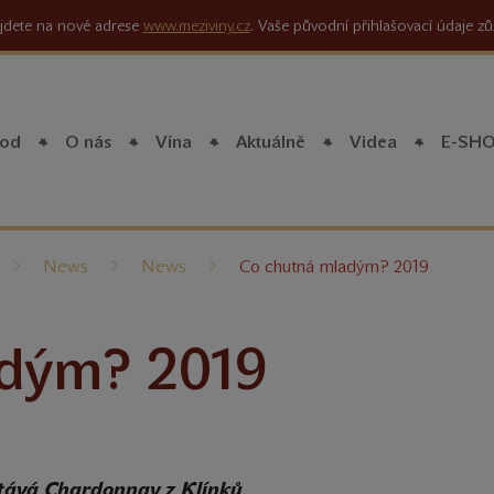
jdete na nové adrese
www.meziviny.cz
. Vaše původní přihlašovací údaje zů
od
O nás
Vína
Aktuálně
Videa
E-SH
íte
News
News
Co chutná mladým? 2019
adým? 2019
 stává Chardonnay z Klínků