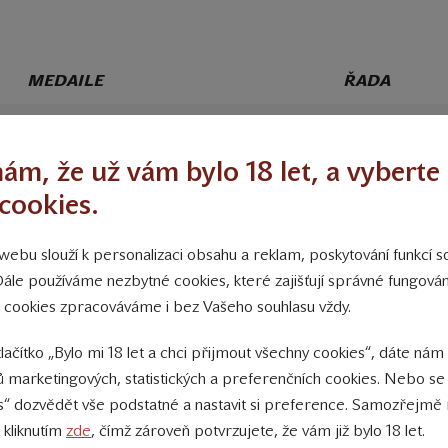
MEDAILE
ŘADA
Zlatá medaile, Vítěz kategorie bílá
Terroir Morav
suchá vína
ám, že už vám bylo 18 let, a vyberte 
cookies.
Zlatá medaile
Collection 15
Zlatá medaile
Herbarium
ebu slouží k personalizaci obsahu a reklam, poskytování funkcí so
Moravicum
Dále používáme nezbytné cookies, které zajišťují správné fungov
 cookies zpracováváme i bez Vašeho souhlasu vždy.
Zlatá medaile
Terroir Morav
tlačítko „Bylo mi 18 let a chci přijmout všechny cookies“, dáte nám
 marketingových, statistických a preferenčních cookies. Nebo se
Zlatá medaile
Ego
s“ dozvědět vše podstatné a nastavit si preference. Samozřejmě 
 kliknutím
zde
, čímž zároveň potvrzujete, že vám již bylo 18 let.
Zlatá medaile
Collection 15