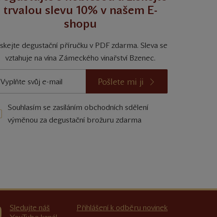
trvalou slevu 10% v našem E-
shopu
ískejte degustační příručku v PDF zdarma. Sleva se
vztahuje na vína Zámeckého vinařství Bzenec.
Pošlete mi ji
Souhlasím se zasíláním obchodních sdělení
výměnou za degustační brožuru zdarma
Sledujte náš
Přihlášení k odběru novinek