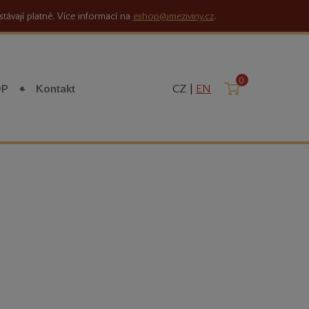
stávají platné. Více informací na
eshop@meziviny.cz
.
0
Košík
OP
Kontakt
CZ |
EN