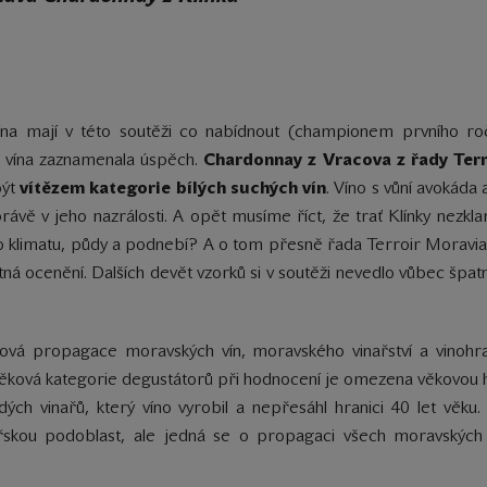
vína mají v této soutěži co nabídnout (championem prvního ro
aše vína zaznamenala úspěch.
Chardonnay z Vracova z řady Ter
být
vítězem kategorie bílých suchých vín
. Víno
s vůní avokáda 
rávě v jeho nazrálosti. A opět musíme říct, že trať Klínky nezkla
ího klimatu, půdy a podnebí? A o tom přesně řada Terroir Moravia
otná ocenění. Dalších devět vzorků si v soutěži nevedlo vůbec špat
ová propagace moravských vín, moravského vinařství a vinohra
ková kategorie degustátorů při hodnocení je omezena věkovou hr
dých vinařů, který víno vyrobil a nepřesáhl hranici 40 let věku
skou podoblast, ale jedná se o propagaci všech moravských 