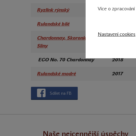
Více o zpracování 
Ryzlink rýnský
2018
Rulandské bílé
2018
Nastavení cookies
Chardonnay, Skoronice,
2011
Slíny
EGO No. 70 Chardonnay
2018
Rulandské modré
2017
Sdílet na FB
Naše nejcennější úspěchy