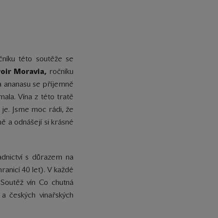
čníku této soutěže se
roir Moravia,
ročníku
a ananasu se příjemně
mala. Vína z této tratě
 je. Jsme moc rádi, že
ně a odnášejí si krásné
dnictví s důrazem na
anicí 40 let). V každé
. Soutěž vín Co chutná
a českých vinařských