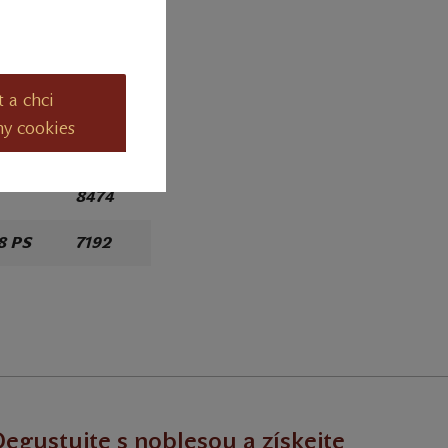
08 PS
8442
08 PS
8433
t a chci
ia
1100
ny cookies
8474
08 PS
7192
egustujte s noblesou a získejte