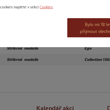
cookies najdete v sekci
Cookies
.
Zlatá medaile
Collection 15
Stříbrná medaile
Collection 15
Bylo mi 18 le
Stříbrná medaile
Terroir Morav
přijmout všech
Stříbrná medaile
Ego
Stříbrná medaile
Collection 15
Kalendář akcí
D