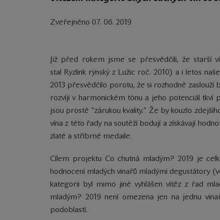
Zveřejněno 07. 06. 2019
Již před rokem jsme se přesvědčili, že starší 
stal Ryzlink rýnský z Lužic roč. 2010) a i letos n
2013 přesvědčilo porotu, že si rozhodně zaslouží 
rozvíjí v harmonickém tónu a jeho potenciál tkví p
jsou prostě "zárukou kvality." Že by kouzlo zdejš
vína z této řady na soutěží bodují a získávají hodn
zlaté a stříbrné medaile.
Cílem projektu Co chutná mladým? 2019 je celk
hodnocení mladých vinařů mladými degustátory (vě
kategorii byl mimo jiné vyhlášen vítěz z řad mla
mladým? 2019 není omezena jen na jednu vinař
podoblastí.