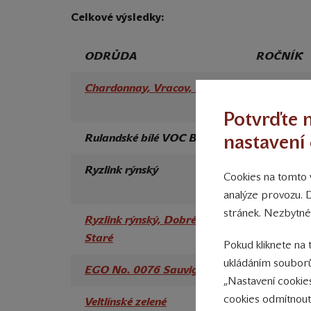
Celkové výsledky:
ODRŮDA
ROČNÍK
Chardonnay, Vracov, Klínky
2013
Potvrďte n
nastavení 
Rulandské bílé VOC Bzenec
2017
Ryzlink rýnský
2018
Cookies na tomto w
analýze provozu. 
stránek. Nezbytné
Ryzlink rýnský, Dobré Pole,
2009
Staré
Pokud kliknete na 
ukládáním souborů
EGO No. 0076 Sauvignon
2017
„Nastavení cookie
cookies odmítnout
Veltlínské zelené
2017