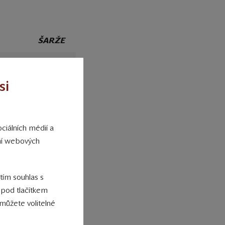
ŠARŽE
ia
3123/2
si
08 PS
7162
8440
ciálních médií a
ání webových
ia
9054
 tím souhlas s
 pod tlačítkem
7397
můžete volitelné
08 PS
7348