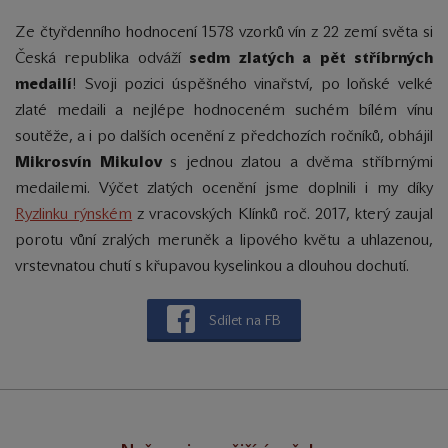
Ze čtyřdenního hodnocení 1578 vzorků vín z 22 zemí světa si
Česká republika odváží
sedm zlatých a pět stříbrných
medailí
! Svoji pozici úspěšného vinařství, po loňské velké
zlaté medaili a nejlépe hodnoceném suchém bílém vínu
soutěže, a i po dalších ocenění z předchozích ročníků, obhájil
Mikrosvín Mikulov
s jednou zlatou a dvěma stříbrnými
medailemi. Výčet zlatých ocenění jsme doplnili i my díky
Ryzlinku rýnském
z vracovských Klínků roč. 2017, který zaujal
porotu vůní
zralých meruněk a lipového květu a uhlazenou,
vrstevnatou chutí s křupavou kyselinkou a dlouhou dochutí.
Sdílet na FB