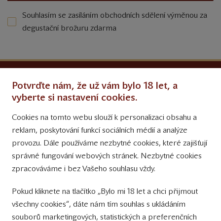
Souhlasím se zasíláním obchodních sdělení výměnou za
degustační brožuru zdarma
Ochrana osobních údajů
Potvrďte nám, že už vám bylo 18 let, a
Obchodní podmínky
vyberte si nastavení cookies.
Cookies na tomto webu slouží k personalizaci obsahu a
Přinášíme vám týdně
reklam, poskytování funkcí sociálních médií a analýze
tipy na Facebooku
provozu. Dále používáme nezbytné cookies, které zajišťují
Sledujte nás
správné fungování webových stránek. Nezbytné cookies
na Instagramu
zpracováváme i bez Vašeho souhlasu vždy.
Sledujte náš
Pokud kliknete na tlačítko „Bylo mi 18 let a chci přijmout
YouTube kanál
všechny cookies“, dáte nám tím souhlas s ukládáním
souborů marketingových, statistických a preferenčních