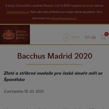
E-shop Zámeckého vinařství Bzenec od 1.4.2026 najdete na nové adrese
www.meziviny.cz
. Vaše původní přihlašovací údaje zůstávají platné. Více
informací na
eshop@meziviny.cz
.
0
K
MENU
CZ |
EN
Bacchus Madrid 2020
Zlaté a stříbrné medaile pro české vinaře míří ze
Španělska
Zveřejněno 18. 03. 2020