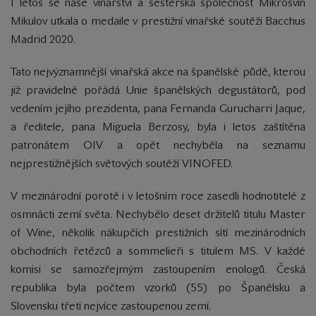
I letos se naše vinařství a sesterská společnost Mikrosvín
Mikulov utkala o medaile v prestižní vinařské soutěži Bacchus
Madrid 2020.
Tato nejvýznamnější vinařská akce na španělské půdě, kterou
již pravidelně pořádá Unie španělských degustátorů, pod
vedením jejího prezidenta, pana Fernanda Gurucharri Jaque,
a ředitele, pana Miguela Berzosy, byla i letos zaštítěna
patronátem OIV a opět nechyběla na seznamu
nejprestižnějších světových soutěží VINOFED.
V mezinárodní porotě i v letošním roce zasedli hodnotitelé z
osmnácti zemí světa. Nechybělo deset držitelů titulu Master
of Wine, několik nákupčích prestižních sítí mezinárodních
obchodních řetězců a sommelieři s titulem MS. V každé
komisi se samozřejmým zastoupením enologů. Česká
republika byla počtem vzorků (55) po Španělsku a
Slovensku třetí nejvíce zastoupenou zemí.