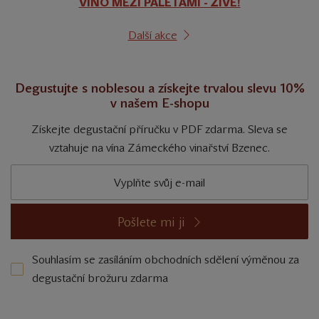
VÍNO MEZI PALETAMI - ŽIVĚ!
Další akce
Degustujte s noblesou a získejte trvalou slevu 10%
v našem E-shopu
Získejte degustační příručku v PDF zdarma. Sleva se
vztahuje na vína Zámeckého vinařství Bzenec.
Pošlete mi ji
Souhlasím se zasíláním obchodních sdělení výměnou za
degustační brožuru zdarma