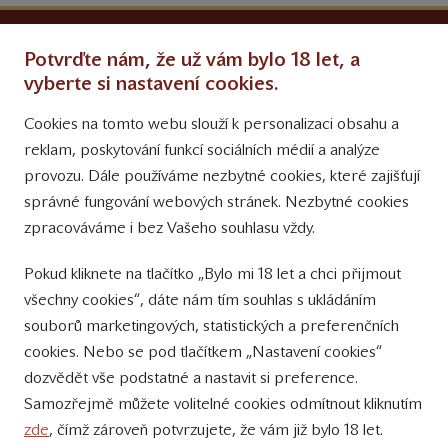
Ochrana osobních údajů
Potvrďte nám, že už vám bylo 18 let, a
Obchodní podmínky
vyberte si nastavení cookies.
Cookies na tomto webu slouží k personalizaci obsahu a
Přinášíme vám týdně
reklam, poskytování funkcí sociálních médií a analýze
tipy na Facebooku
provozu. Dále používáme nezbytné cookies, které zajišťují
Sledujte nás
správné fungování webových stránek. Nezbytné cookies
na Instagramu
zpracováváme i bez Vašeho souhlasu vždy.
Sledujte náš
Pokud kliknete na tlačítko „Bylo mi 18 let a chci přijmout
YouTube kanál
všechny cookies“, dáte nám tím souhlas s ukládáním
souborů marketingových, statistických a preferenčních
Přihlášení k odběru novinek
cookies. Nebo se pod tlačítkem „Nastavení cookies“
dozvědět vše podstatné a nastavit si preference.
Samozřejmě můžete volitelné cookies odmítnout kliknutím
zde
, čímž zároveň potvrzujete, že vám již bylo 18 let.