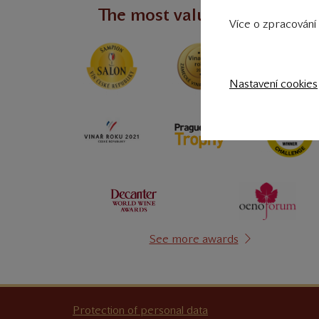
The most valuable awards
Více o zpracování 
Nastavení cookies
See more awards
Protection of personal data