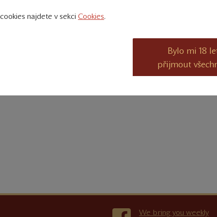
cookies najdete v sekci
Cookies
.
Bylo mi 18 le
přijmout všech
We bring you weekly