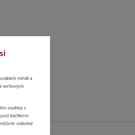
si
ími lhůtami, kdy
m, že zpracování
ciálních médií a
ání webových
 tím souhlas s
 pod tlačítkem
můžete volitelné