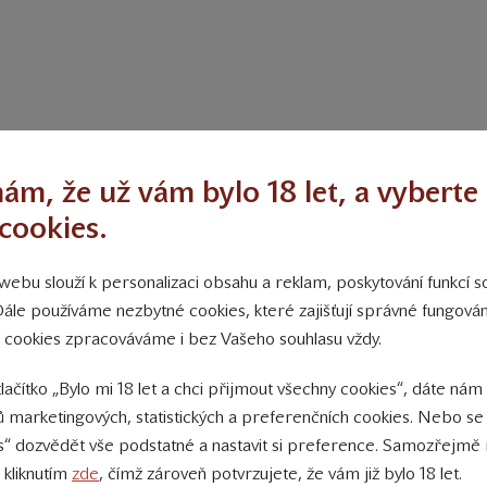
ám, že už vám bylo 18 let, a vyberte 
tejte proto prosím v průběhu prosince s prodlouženými přepravn
cookies.
sledujících pracovních dnech po objednání. Počítejte také prosí
ebu slouží k personalizaci obsahu a reklam, poskytování funkcí so
ednaných a zaplacených do středy 14. 12. 2022 do 14.00.
Dále používáme nezbytné cookies, které zajišťují správné fungov
 cookies zpracováváme i bez Vašeho souhlasu vždy.
tlačítko „Bylo mi 18 let a chci přijmout všechny cookies“, dáte nám
 marketingových, statistických a preferenčních cookies. Nebo se
s“ dozvědět vše podstatné a nastavit si preference. Samozřejmě 
 kliknutím
zde
, čímž zároveň potvrzujete, že vám již bylo 18 let.