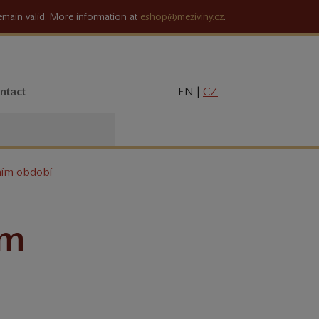
remain valid. More information at
eshop@meziviny.cz
.
ntact
EN |
CZ
ním období
ím