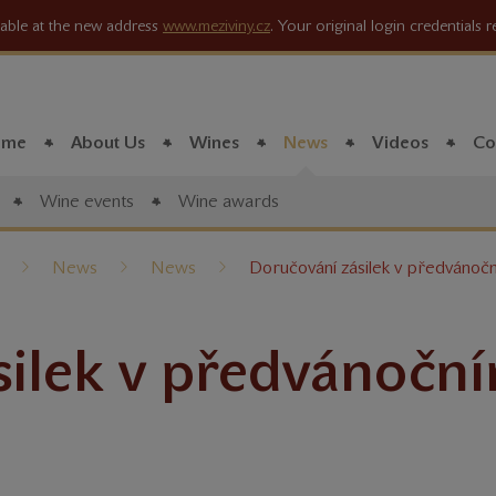
lable at the new address
www.meziviny.cz
. Your original login credentials 
ome
About Us
Wines
News
Videos
Co
Wine events
Wine awards
íte
News
News
Doručování zásilek v předvánoč
silek v předvánočn